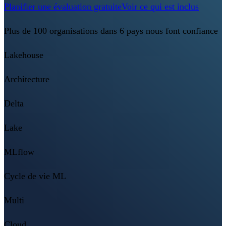
Planifier une évaluation gratuite
Voir ce qui est inclus
Plus de 100 organisations dans 6 pays nous font confiance
Lakehouse
Architecture
Delta
Lake
MLflow
Cycle de vie ML
Multi
Cloud