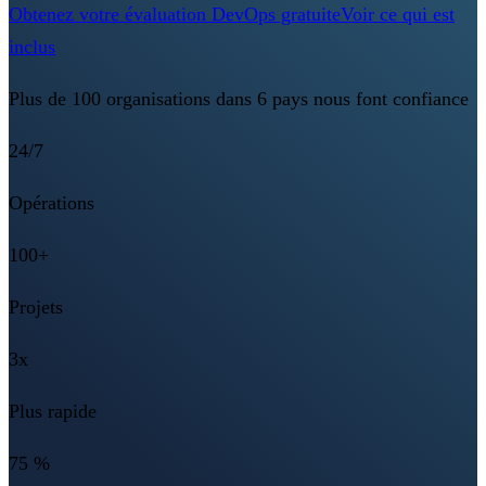
Obtenez votre évaluation DevOps gratuite
Voir ce qui est
inclus
Plus de 100 organisations dans 6 pays nous font confiance
24/7
Opérations
100+
Projets
3x
Plus rapide
75 %