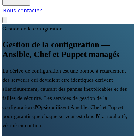
Nous contacter
Gestion de la configuration
Gestion de la configuration —
Ansible, Chef et Puppet managés
La dérive de configuration est une bombe à retardement —
des serveurs qui devraient être identiques dérivent
silencieusement, causant des pannes inexplicables et des
failles de sécurité. Les services de gestion de la
configuration d'Opsio utilisent Ansible, Chef et Puppet
pour garantir que chaque serveur est dans l'état souhaité,
vérifié en continu.