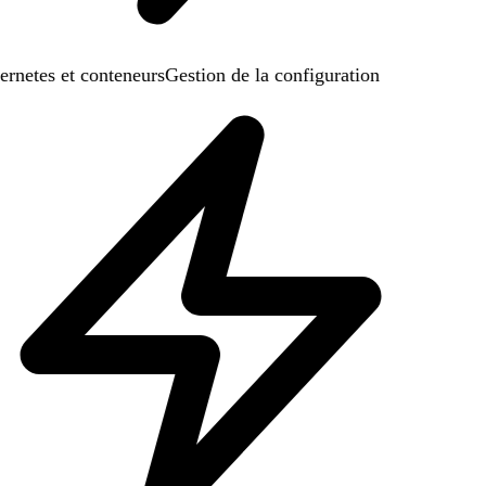
rnetes et conteneurs
Gestion de la configuration