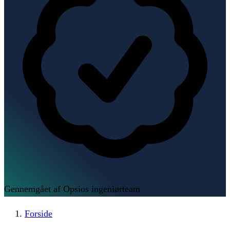
Gennemgået af Opsios ingeniørteam
Forside