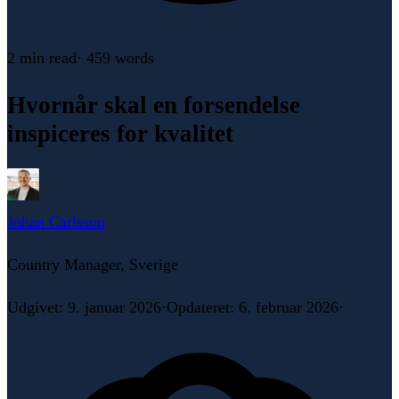
2 min
read
·
459
words
Hvornår skal en forsendelse
inspiceres for kvalitet
Johan Carlsson
Country Manager, Sverige
Udgivet
:
9. januar 2026
·
Opdateret
:
6. februar 2026
·