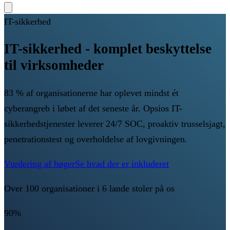
IT-sikkerhed
IT-sikkerhed - komplet beskyttelse
til virksomheder
83 % af organisationerne har oplevet mindst ét
cyberangreb i løbet af det seneste år. Opsios IT-
sikkerhedstjenester leverer 24/7 SOC, proaktiv trusselsjagt,
penetrationstest og overholdelse af lovgivningen.
Vurdering af bøger
Se hvad der er inkluderet
Over 100 organisationer i 6 lande stoler på os
90%