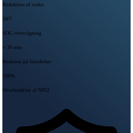
Reduktion af risiko
24/7
SOC-overvågning
< 30 min
Reaktion på hændelser
100%
Overholdelse af NIS2