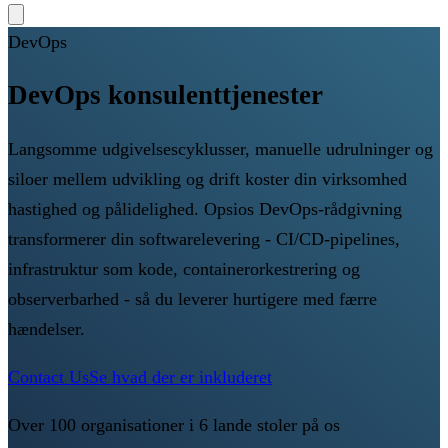
DevOps
DevOps konsulenttjenester
Langsomme udgivelsescyklusser, manuelle udrulninger og
siloer mellem udvikling og drift koster din virksomhed
hastighed og pålidelighed. Opsios DevOps-rådgivning
transformerer din softwarelevering - CI/CD-pipelines,
infrastruktur som kode, containerorkestrering og
observerbarhed - så du leverer hurtigere med færre
hændelser.
Contact Us
Se hvad der er inkluderet
Over 100 organisationer i 6 lande stoler på os