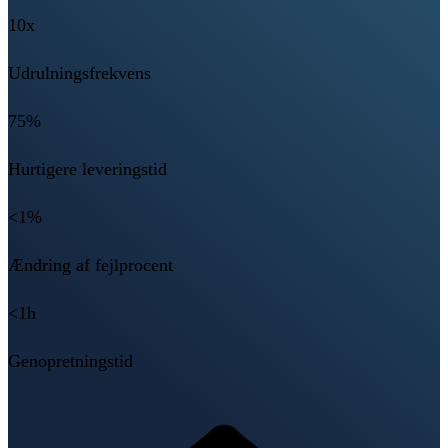
10x
Udrulningsfrekvens
75%
Hurtigere leveringstid
<1%
Ændring af fejlprocent
<1h
Genopretningstid