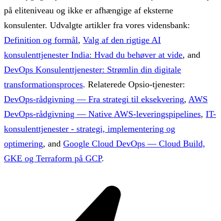
på eliteniveau og ikke er afhængige af eksterne
konsulenter.
Udvalgte artikler fra vores vidensbank:
Definition og formål
,
Valg af den rigtige AI
konsulenttjenester India: Hvad du behøver at vide
, and
DevOps Konsulenttjenester: Strømlin din digitale
transformationsproces
.
Relaterede Opsio-tjenester:
DevOps-rådgivning — Fra strategi til eksekvering
,
AWS
DevOps-rådgivning — Native AWS-leveringspipelines
,
IT-
konsulenttjenester - strategi, implementering og
optimering
, and
Google Cloud DevOps — Cloud Build,
GKE og Terraform på GCP
.