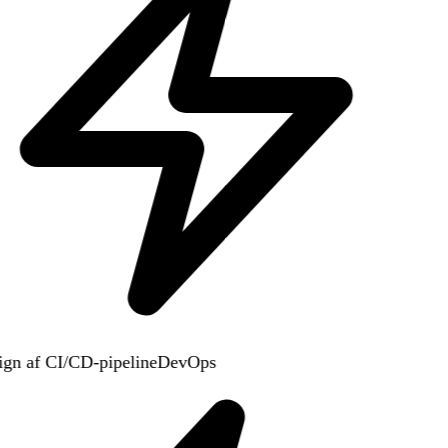
gn af CI/CD-pipeline
DevOps