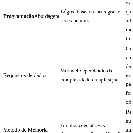
est
Lógica baseada em regras e
que
Programação
Abordagem
redes neurais
ad
me
tre
Gr
con
da
Variável dependendo da
Requisitos de dados
ess
complexidade da aplicação
pa
fo
efi
Re
aut
Atualizações através
Método de Melhoria
atr