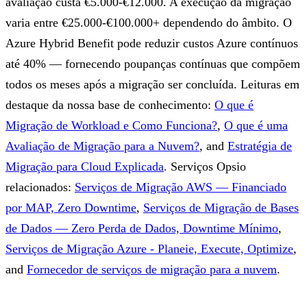
avaliação custa €5.000-€12.000. A execução da migração
varia entre €25.000-€100.000+ dependendo do âmbito. O
Azure Hybrid Benefit pode reduzir custos Azure contínuos
até 40% — fornecendo poupanças contínuas que compõem
todos os meses após a migração ser concluída.
Leituras em
destaque da nossa base de conhecimento:
O que é
Migração de Workload e Como Funciona?
,
O que é uma
Avaliação de Migração para a Nuvem?
, and
Estratégia de
Migração para Cloud Explicada
.
Serviços Opsio
relacionados:
Serviços de Migração AWS — Financiado
por MAP, Zero Downtime
,
Serviços de Migração de Bases
de Dados — Zero Perda de Dados, Downtime Mínimo
,
Serviços de Migração Azure - Planeie, Execute, Optimize
,
and
Fornecedor de serviços de migração para a nuvem
.