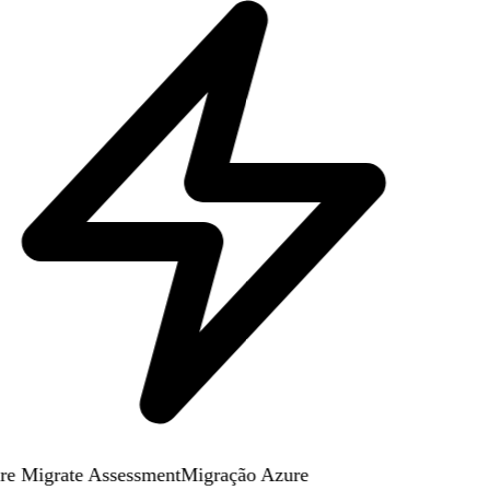
e Migrate Assessment
Migração Azure