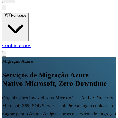
🇵🇹
Português
Contacte-nos
Migração Azure
Serviços de Migração Azure —
Nativo Microsoft, Zero Downtime
Organizações investidas na Microsoft — Active Directory,
Microsoft 365, SQL Server — obtêm vantagens únicas ao
migrar para o Azure. A Opsio fornece serviços de migração