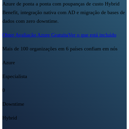
Azure de ponta a ponta com poupanças de custo Hybrid
Benefit, integração nativa com AD e migração de bases de
dados com zero downtime.
Obter Avaliação Azure Gratuita
Ver o que está incluído
Mais de 100 organizações em 6 países confiam em nós
Azure
Especialista
0
Downtime
Hybrid