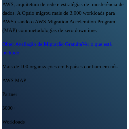
AWS, arquitetura de rede e estratégias de transferência de
dados. A Opsio migrou mais de 3.000 workloads para
AWS usando o AWS Migration Acceleration Program
(MAP) com metodologias de zero downtime.
Obter Avaliação de Migração Gratuita
Ver o que está
incluído
Mais de 100 organizações em 6 países confiam em nós
AWS MAP
Partner
3000+
Workloads