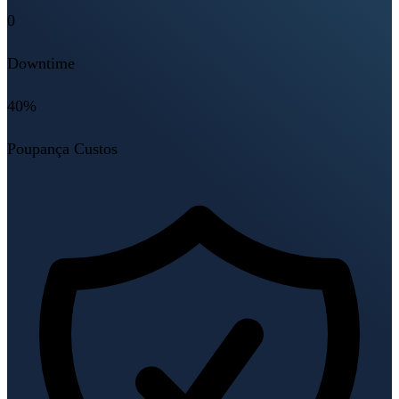
0
Downtime
40%
Poupança Custos