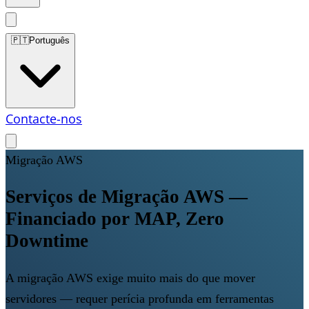
🇵🇹
Português
Contacte-nos
Migração AWS
Serviços de Migração AWS —
Financiado por MAP, Zero
Downtime
A migração AWS exige muito mais do que mover
servidores — requer perícia profunda em ferramentas