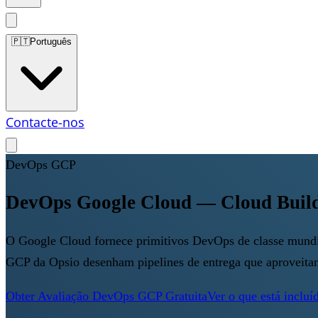
🇵🇹
Português
Contacte-nos
DevOps GCP
DevOps Google Cloud — Cloud Buil
O Google Cloud fornece primitivos DevOps de classe mundi
GCP da Opsio desenham pipelines de entrega que aproveitam
Obter Avaliação DevOps GCP Gratuita
Ver o que está incluí