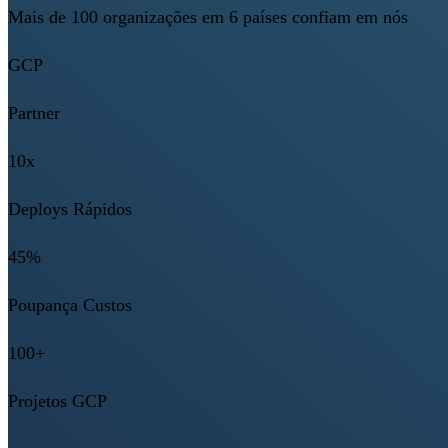
Mais de 100 organizações em 6 países confiam em nós
GCP
Partner
10x
Deploys Rápidos
45%
Poupança Custos
100+
Projetos GCP