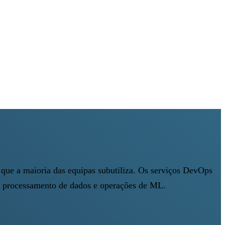
ue a maioria das equipas subutiliza. Os serviços DevOps
, processamento de dados e operações de ML.