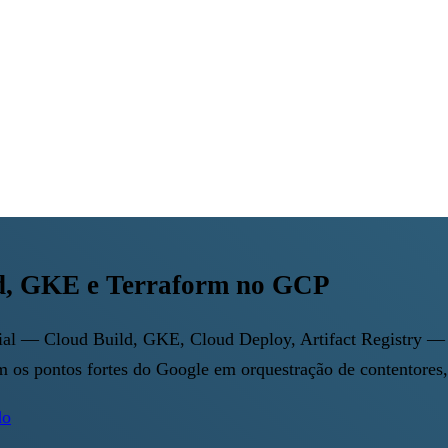
d, GKE e Terraform no GCP
al — Cloud Build, GKE, Cloud Deploy, Artifact Registry — q
 os pontos fortes do Google em orquestração de contentores
do