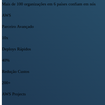
Mais de 100 organizações em 6 países confiam em nós
AWS
Parceiro Avançado
10x
Deploys Rápidos
40%
Redução Custos
200+
AWS Projects