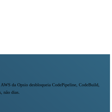
s AWS da Opsio desbloqueia CodePipeline, CodeBuild,
 não dias.