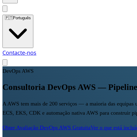
🇵🇹
Português
Contacte-nos
DevOps AWS
Consultoria DevOps AWS — Pipeline
A AWS tem mais de 200 serviços — a maioria das equipas 
ECS, EKS, CDK e automação nativa AWS para construir pip
Obter Avaliação DevOps AWS Gratuita
Ver o que está inclu