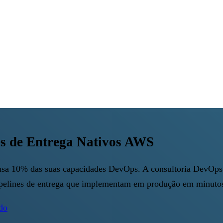
s de Entrega Nativos AWS
usa 10% das suas capacidades DevOps. A consultoria DevOp
elines de entrega que implementam em produção em minutos,
ído