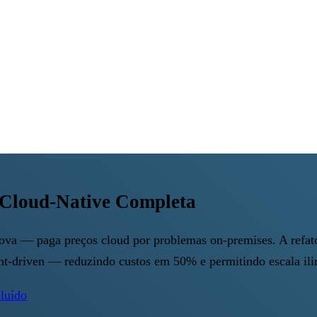
Cloud-Native Completa
a nova — paga preços cloud por problemas on-premises. A refat
ent-driven — reduzindo custos em 50% e permitindo escala ili
cluído