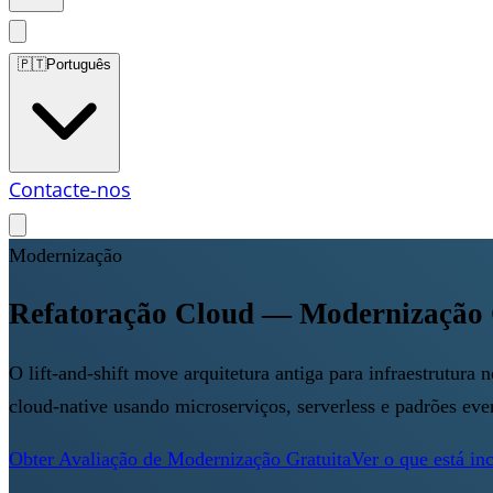
🇵🇹
Português
Contacte-nos
Modernização
Refatoração Cloud — Modernização 
O lift-and-shift move arquitetura antiga para infraestrutur
cloud-native usando microserviços, serverless e padrões ev
Obter Avaliação de Modernização Gratuita
Ver o que está in