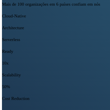
Mais de 100 organizações em 6 países confiam em nós
Cloud-Native
Architecture
Serverless
Ready
10x
Scalability
50%
Cost Reduction