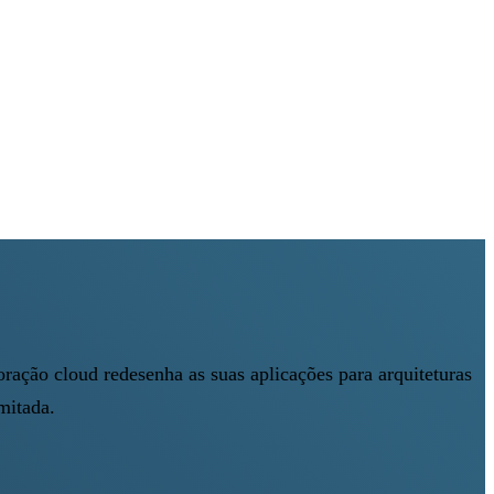
oração cloud redesenha as suas aplicações para arquiteturas
mitada.