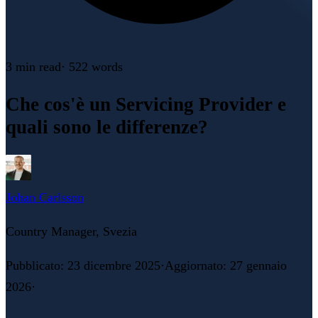
3 min
read
·
522
words
Che cos'è un Servicing Provider e
quali sono le differenze?
Johan Carlsson
Country Manager, Svezia
Pubblicato
:
23 dicembre 2025
·
Aggiornato
:
27 gennaio
2026
·