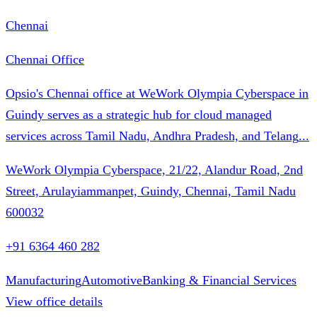
Chennai
Chennai Office
Opsio's Chennai office at WeWork Olympia Cyberspace in
Guindy serves as a strategic hub for cloud managed
services across Tamil Nadu, Andhra Pradesh, and Telang
...
WeWork Olympia Cyberspace, 21/22, Alandur Road, 2nd
Street, Arulayiammanpet, Guindy, Chennai, Tamil Nadu
600032
+91 6364 460 282
Manufacturing
Automotive
Banking & Financial Services
View office details