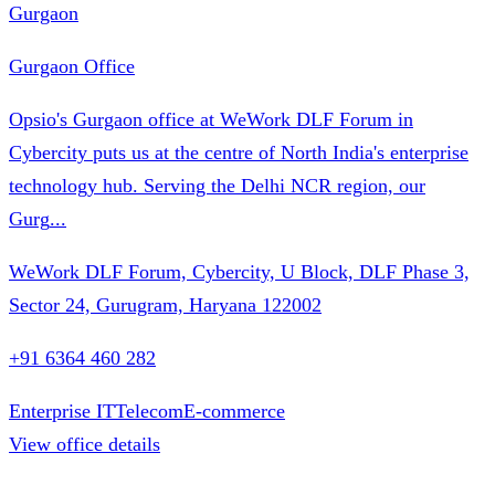
Gurgaon
Gurgaon Office
Opsio's Gurgaon office at WeWork DLF Forum in
Cybercity puts us at the centre of North India's enterprise
technology hub. Serving the Delhi NCR region, our
Gurg
...
WeWork DLF Forum, Cybercity, U Block, DLF Phase 3,
Sector 24, Gurugram, Haryana 122002
+91 6364 460 282
Enterprise IT
Telecom
E-commerce
View office details