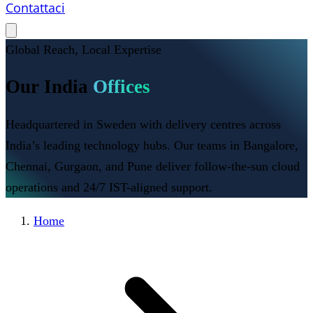
Contattaci
Global Reach, Local Expertise
Our India
Offices
Headquartered in Sweden with delivery centres across
India’s leading technology hubs. Our teams in Bangalore,
Chennai, Gurgaon, and Pune deliver follow-the-sun cloud
operations and 24/7 IST-aligned support.
Home