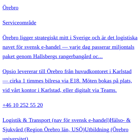
Örebro
Serviceområde
Örebro ligger strategiskt mitt i Sverige och är det logistiska
navet för svensk e-handel — varje dag passerar miljontals
paket genom Hallsbergs rangerbangård oc
...
Opsio levererar till Örebro från huvudkontoret i Karlstad
— cirka 1 timmes bilresa via E18. Möten bokas på plats,
vid vårt kontor i Karlstad, eller digitalt via Teams.
+46 10 252 55 20
Logistik & Transport (nav för svensk e-handel)
Hälso- &
Sjukvård (Region Örebro län, USÖ)
Utbildning (Örebro
universitet)