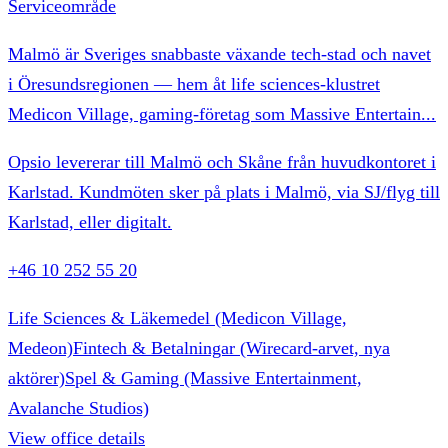
Serviceområde
Malmö är Sveriges snabbaste växande tech-stad och navet
i Öresundsregionen — hem åt life sciences-klustret
Medicon Village, gaming-företag som Massive Entertain
...
Opsio levererar till Malmö och Skåne från huvudkontoret i
Karlstad. Kundmöten sker på plats i Malmö, via SJ/flyg till
Karlstad, eller digitalt.
+46 10 252 55 20
Life Sciences & Läkemedel (Medicon Village,
Medeon)
Fintech & Betalningar (Wirecard-arvet, nya
aktörer)
Spel & Gaming (Massive Entertainment,
Avalanche Studios)
View office details