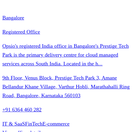
Bangalore
Registered Office
Opsio's registered India office in Bangalore's Prestige Tech
Park is the primary delivery centre for cloud managed
services across South India. Located in the h
...
9th Floor, Venus Block, Prestige Tech Park 3, Amane
Bellandur Khane Village, Varthur Hobli, Marathahalli Ring
Road, Bangalore, Karnataka 560103
+91 6364 460 282
IT & SaaS
FinTech
E-commerce