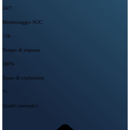
24/7
Monitoraggio SOC
<1h
Tempo di risposta
100%
Tasso di conformita
7+
Quadri normativi