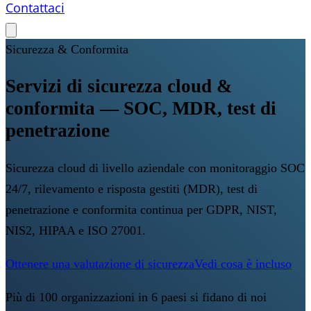
Contattaci
Sicurezza & Conformita
Servizi di sicurezza cloud &
conformita — SOC, MDR, test di
penetrazione
Sicurezza cloud di livello aziendale con monitoraggio SOC
24/7, rilevamento e risposta gestiti (MDR), test di
penetrazione e conformita continua per GDPR, NIST,
NIS2, HIPAA e ISO 27001.
Ottenere una valutazione di sicurezza
Vedi cosa è incluso
Più di 100 organizzazioni in 6 paesi si fidano di noi