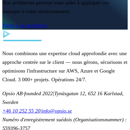
Nos architectes peuvent vous aider à appliquer ces
concepts à votre environnement.
Parler à un architecte
Nous combinons une expertise cloud approfondie avec une
approche centrée sur le client — nous gérons, sécurisons et
optimisons l'infrastructure sur AWS, Azure et Google
Cloud. 3 000+ projets. Opérations 24/7.
Opsio AB
·
founded 2022
|
Tynäsgatan 12, 652 16 Karlstad,
Sweden
+46 10 252 55 20
|
info@opsio.se
Numéro d'enregistrement suédois (Organisationsnummer) :
559396-3757