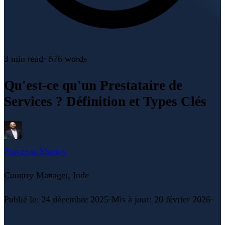
3 min
read
·
576
words
Qu'est-ce qu'un Prestataire de
Services ? Définition et Types Clés
Praveena Shenoy
Country Manager, Inde
Publié le
:
24 décembre 2025
·
Mis à jour
:
20 février 2026
·