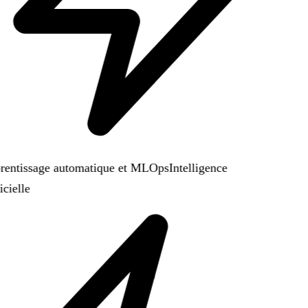
entissage automatique et MLOps
Intelligence
icielle