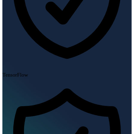
TensorFlow