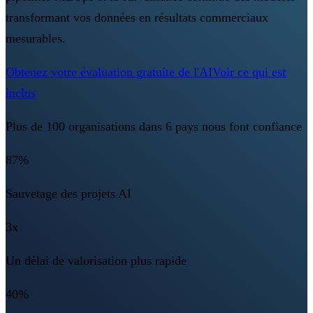
transformant vos données en résultats commerciaux
mesurables.
Obtenez votre évaluation gratuite de l'AI
Voir ce qui est
inclus
Plus de 100 organisations dans 6 pays nous font confiance
87%
Sauvetage des projets AI
3x
Un délai de valorisation plus rapide
40%