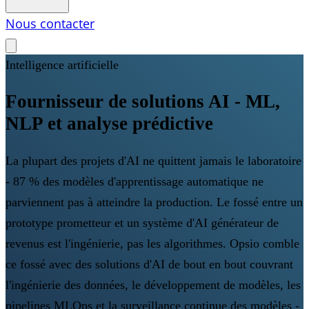
Nous contacter
Intelligence artificielle
Fournisseur de solutions AI - ML,
NLP et analyse prédictive
La plupart des projets d'AI ne quittent jamais le laboratoire
- 87 % des modèles d'apprentissage automatique ne
parviennent pas à atteindre la production. Le fossé entre un
prototype prometteur et un système d'AI générateur de
revenus est l'ingénierie, pas les algorithmes. Opsio comble
ce fossé avec des solutions d'AI de bout en bout couvrant
l'ingénierie des données, le développement de modèles, les
pipelines MLOps et la surveillance continue des modèles -