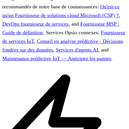
recommandés de notre base de connaissances:
Qu'est-ce
qu'un Fournisseur de solutions cloud Microsoft (CSP) ?
,
DevOps fournisseur de services
, and
Fournisseur MSP :
Guide de définition
.
Services Opsio connexes:
Fournisseur
de services IoT
,
Conseil en analyse prédictive - Décisions
fondées sur des données
,
Services d'agents AI
, and
Maintenance prédictive IoT — Anticipez les pannes
.