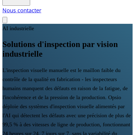
Nous contacter
AI industrielle
Solutions d'inspection par vision
industrielle
L'inspection visuelle manuelle est le maillon faible du
contrôle de la qualité en fabrication - les inspecteurs
humains manquent des défauts en raison de la fatigue, de
l'incohérence et de la pression de la production. Opsio
déploie des systèmes d'inspection visuelle alimentés par
l'AI qui détectent les défauts avec une précision de plus de
99,5 % à des vitesses de ligne de production, fonctionnant
24 heures sur 24, 7 jours sur 7, sans la variabilité du