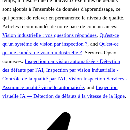
temps, à mesure que de nouveaux exemples de défauts
sont ajoutés à l'ensemble de données d'apprentissage, ce
qui permet de relever en permanence le niveau de qualité.
Articles recommandés de notre base de connaissances:
Vision industrielle : vos questions répondues
,
Qu'est-ce
qu'un système de vision par inspection ?
, and
Qu'est-ce
qu'une caméra de vision industrielle ?
.
Services Opsio
connexes:
Inspection par vision automatisée - Détection
des défauts par l'AI
,
Inspection par vision industrielle -
Contrôle de la qualité par l'AI
,
Vision Inspection Services -
Assurance qualité visuelle automatisée
, and
Inspection
visuelle IA — Détection de défauts à la vitesse de la ligne
.