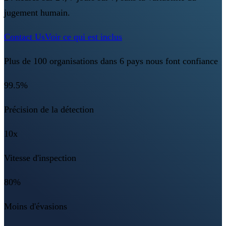
jugement humain.
Contact Us
Voir ce qui est inclus
Plus de 100 organisations dans 6 pays nous font confiance
99.5%
Précision de la détection
10x
Vitesse d'inspection
80%
Moins d'évasions