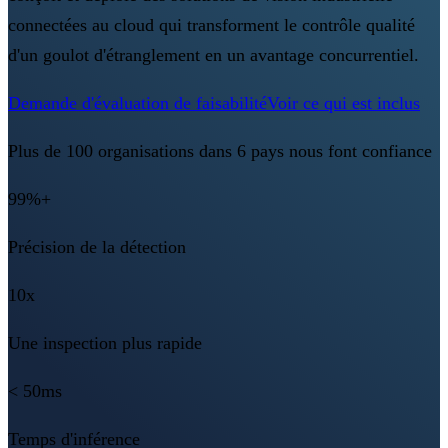
connectées au cloud qui transforment le contrôle qualité
d'un goulot d'étranglement en un avantage concurrentiel.
Demande d'évaluation de faisabilité
Voir ce qui est inclus
Plus de 100 organisations dans 6 pays nous font confiance
99%+
Précision de la détection
10x
Une inspection plus rapide
< 50ms
Temps d'inférence