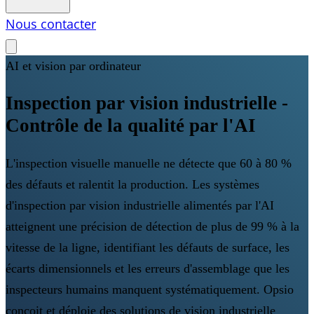
Nous contacter
AI et vision par ordinateur
Inspection par vision industrielle -
Contrôle de la qualité par l'AI
L'inspection visuelle manuelle ne détecte que 60 à 80 %
des défauts et ralentit la production. Les systèmes
d'inspection par vision industrielle alimentés par l'AI
atteignent une précision de détection de plus de 99 % à la
vitesse de la ligne, identifiant les défauts de surface, les
écarts dimensionnels et les erreurs d'assemblage que les
inspecteurs humains manquent systématiquement. Opsio
conçoit et déploie des solutions de vision industrielle