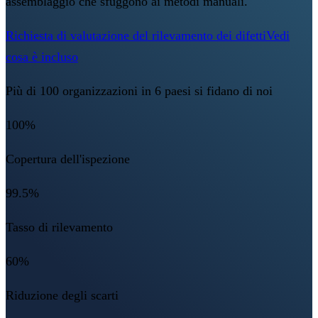
assemblaggio che sfuggono ai metodi manuali.
Richiesta di valutazione del rilevamento dei difetti
Vedi
cosa è incluso
Più di 100 organizzazioni in 6 paesi si fidano di noi
100%
Copertura dell'ispezione
99.5%
Tasso di rilevamento
60%
Riduzione degli scarti