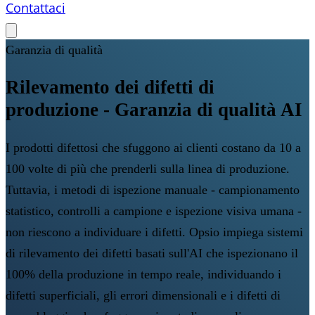
Contattaci
Garanzia di qualità
Rilevamento dei difetti di
produzione - Garanzia di qualità AI
I prodotti difettosi che sfuggono ai clienti costano da 10 a
100 volte di più che prenderli sulla linea di produzione.
Tuttavia, i metodi di ispezione manuale - campionamento
statistico, controlli a campione e ispezione visiva umana -
non riescono a individuare i difetti. Opsio impiega sistemi
di rilevamento dei difetti basati sull'AI che ispezionano il
100% della produzione in tempo reale, individuando i
difetti superficiali, gli errori dimensionali e i difetti di