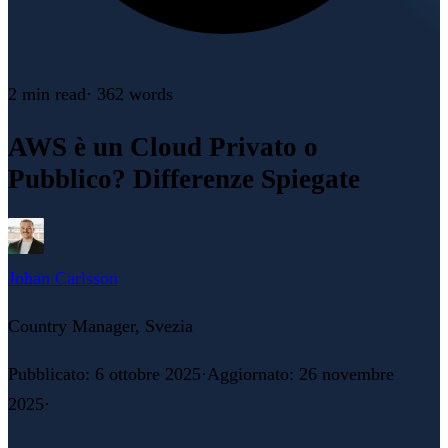
2 min
read
·
362
words
AWS è un Cloud Privato o
Pubblico? Differenze Spiegate
Johan Carlsson
Country Manager, Svezia
Pubblicato
:
6 ottobre 2025
·
Aggiornato
:
26 novembre
2025
·