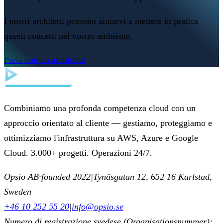
I nostri architetti possono aiutarvi a mettere in pratica
questi concetti nel vostro ambiente.
Parla con un architetto
Combiniamo una profonda competenza cloud con un
approccio orientato al cliente — gestiamo, proteggiamo e
ottimizziamo l'infrastruttura su AWS, Azure e Google
Cloud. 3.000+ progetti. Operazioni 24/7.
Opsio AB
·
founded 2022
|
Tynäsgatan 12, 652 16 Karlstad,
Sweden
+46 10 252 55 20
|
info@opsio.se
Numero di registrazione svedese (Organisationsnummer):