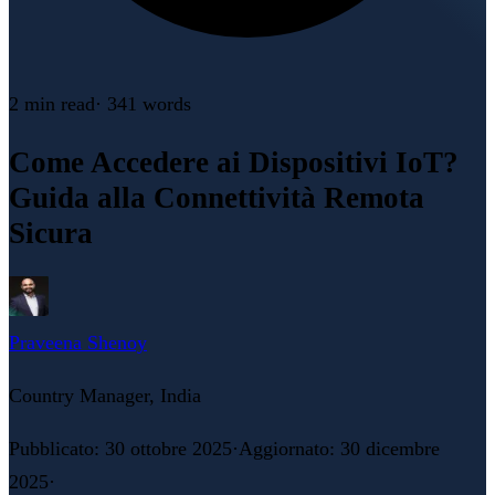
2 min
read
·
341
words
Come Accedere ai Dispositivi IoT?
Guida alla Connettività Remota
Sicura
Praveena Shenoy
Country Manager, India
Pubblicato
:
30 ottobre 2025
·
Aggiornato
:
30 dicembre
2025
·