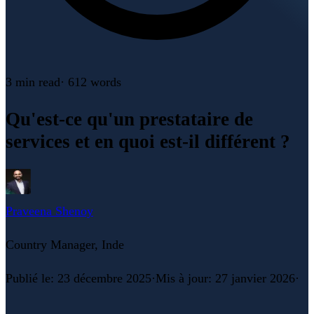
3 min
read
·
612
words
Qu'est-ce qu'un prestataire de
services et en quoi est-il différent ?
Praveena Shenoy
Country Manager, Inde
Publié le
:
23 décembre 2025
·
Mis à jour
:
27 janvier 2026
·