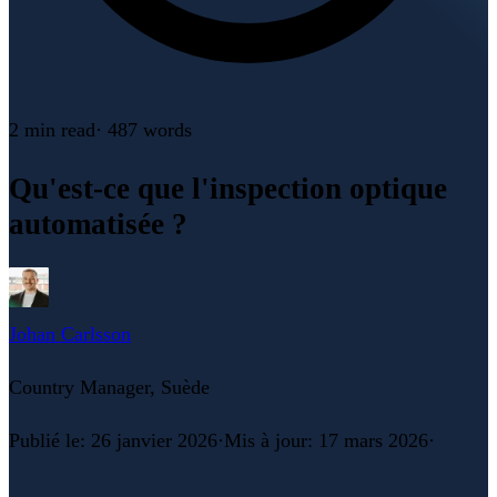
2 min
read
·
487
words
Qu'est-ce que l'inspection optique
automatisée ?
Johan Carlsson
Country Manager, Suède
Publié le
:
26 janvier 2026
·
Mis à jour
:
17 mars 2026
·