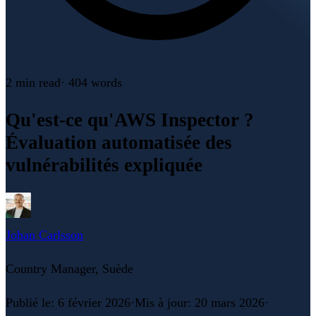
2 min
read
·
404
words
Qu'est-ce qu'AWS Inspector ?
Évaluation automatisée des
vulnérabilités expliquée
Johan Carlsson
Country Manager, Suède
Publié le
:
6 février 2026
·
Mis à jour
:
20 mars 2026
·