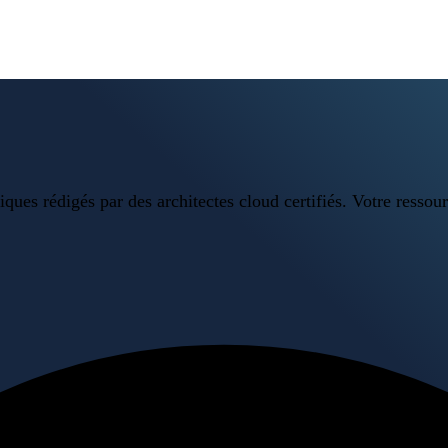
ues rédigés par des architectes cloud certifiés. Votre ressour