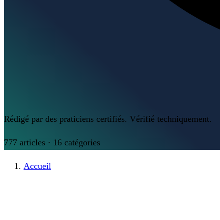
Rédigé par des praticiens certifiés. Vérifié techniquement.
777
articles
·
16
catégories
Accueil