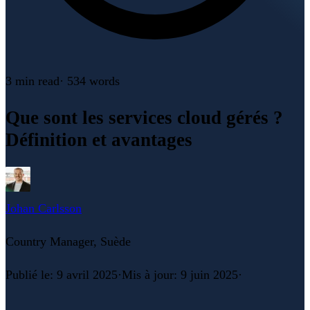
3 min
read
·
534
words
Que sont les services cloud gérés ?
Définition et avantages
Johan Carlsson
Country Manager, Suède
Publié le
:
9 avril 2025
·
Mis à jour
:
9 juin 2025
·