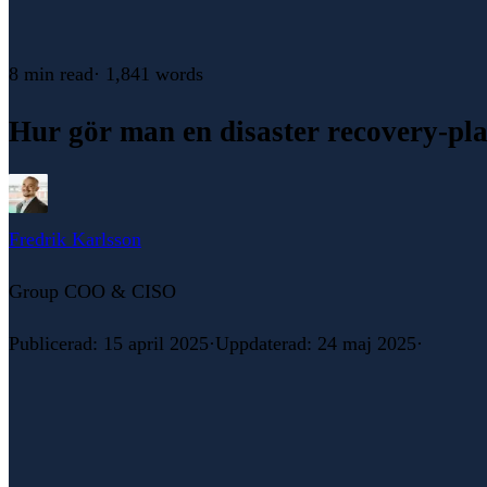
8 min
read
·
1,841
words
Hur gör man en disaster recovery-pl
Fredrik Karlsson
Group COO & CISO
Publicerad
:
15 april 2025
·
Uppdaterad
:
24 maj 2025
·