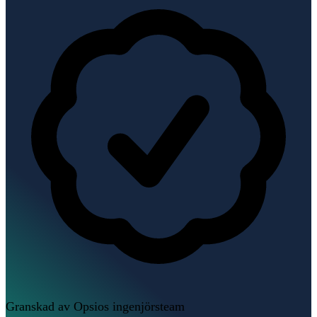
Granskad av Opsios ingenjörsteam