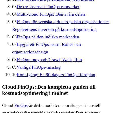
03
De tre faserna i FinOps-ramverket
04
Multi-cloud FinOps: Den svåra delen
05
FinOps för svenska och europeiska organisationer:
Regelverkens inverkan på kostnadsoptimering
06
FinOps på den indiska marknaden
07
Bygga ett FinOps-team: Roller och
organisationsdesign
08
FinOps-mognad: Crawl, Walk, Run
09
Vanliga FinOps-misstag
10
Kom igång: En 90-dagars FinOps-färdplan
Cloud FinOps: Den kompletta guiden till
kostnadsoptimering i molnet
Cloud
FinOps
är driftsmodellen som skapar finansiell
ansvarighet för variabla molnkostnader. Den fungerar