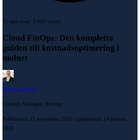
11 min
read
·
2,631
words
Cloud FinOps: Den kompletta
guiden till kostnadsoptimering i
molnet
Johan Carlsson
Country Manager, Sverige
Publicerad
:
21 november 2025
·
Uppdaterad
:
14 januari
2026
·