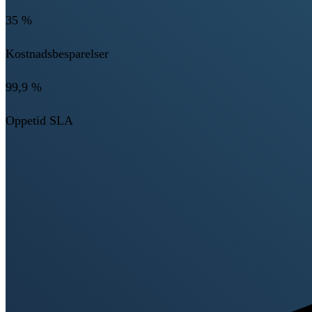
35 %
Kostnadsbesparelser
99,9 %
Oppetid SLA