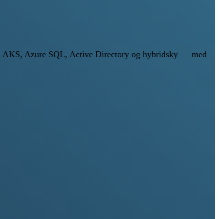
M-er, AKS, Azure SQL, Active Directory og hybridsky — med