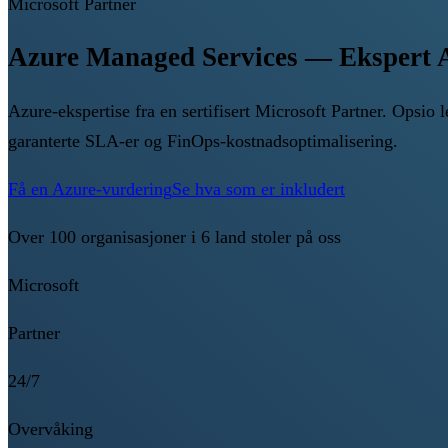
Microsoft Partner
Azure Managed Services — Ekspert A
Azure-ekspertise fra en sertifisert Microsoft Partner. Opsi
garanterte SLA-er og FinOps-kostnadsoptimalisering.
Få en Azure-vurdering
Se hva som er inkludert
Over 100 organisasjoner i 6 land stoler på oss
Microsoft
Partner
24/7
Overvåking