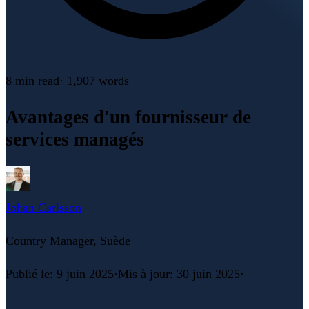
8 min
read
·
1,907
words
Avantages d'un fournisseur de
services managés
Johan Carlsson
Country Manager, Suède
Publié le
:
9 juin 2025
·
Mis à jour
:
30 juin 2025
·