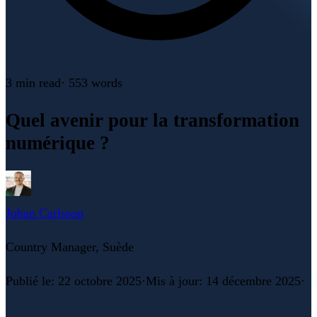
3 min
read
·
553
words
Quel avenir pour la transformation
numérique ?
Johan Carlsson
Country Manager, Suède
Publié le
:
22 octobre 2025
·
Mis à jour
:
14 décembre 2025
·