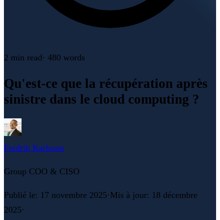
2 min
read
·
480
words
Qu'est-ce que la récupération après
sinistre dans le cloud computing ?
Fredrik Karlsson
Group COO & CISO
Publié le
:
17 novembre 2025
·
Mis à jour
:
18 décembre
2025
·