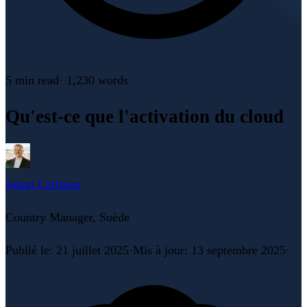
5 min
read
·
1,230
words
Qu'est-ce que l'activation du cloud
Johan Carlsson
Country Manager, Suède
Publié le
:
21 juillet 2025
·
Mis à jour
:
13 septembre 2025
·