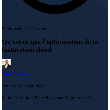
5 min
read
·
1,031
words
Qu'est-ce que l'optimisation de la
facturation cloud
Johan Carlsson
Country Manager, Suède
Publié le
:
23 juin 2025
·
Mis à jour
:
20 juillet 2025
·