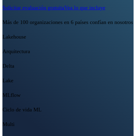
Solicitar evaluación gratuita
Vea lo que incluye
Más de 100 organizaciones en 6 países confían en nosotros
Lakehouse
Arquitectura
Delta
Lake
MLflow
Ciclo de vida ML
Multi