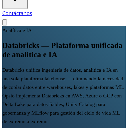
Contáctanos
Analítica e IA
Databricks — Plataforma unificada
de analítica e IA
Databricks unifica ingeniería de datos, analítica e IA en
una sola plataforma lakehouse — eliminando la necesidad
de copiar datos entre warehouses, lakes y plataformas ML.
Opsio implementa Databricks en AWS, Azure o GCP con
Delta Lake para datos fiables, Unity Catalog para
gobernanza y MLflow para gestión del ciclo de vida ML
de extremo a extremo.