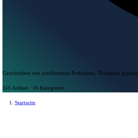
Geschrieben von zertifizierten Praktikern. Technisch geprüft
315
Artikel
·
16
Kategorien
Startseite