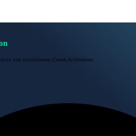
on
ices von zertifizierten Cloud-Architekten.