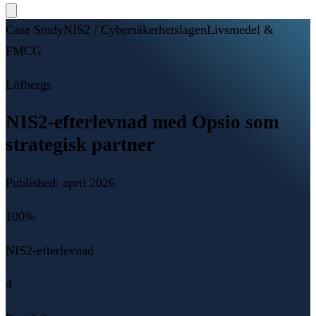
Case Study
NIS2 / Cybersäkerhetslagen
Livsmedel &
FMCG
Löfbergs
NIS2-efterlevnad med Opsio som
strategisk partner
Published:
april 2026
100%
NIS2-efterlevnad
4