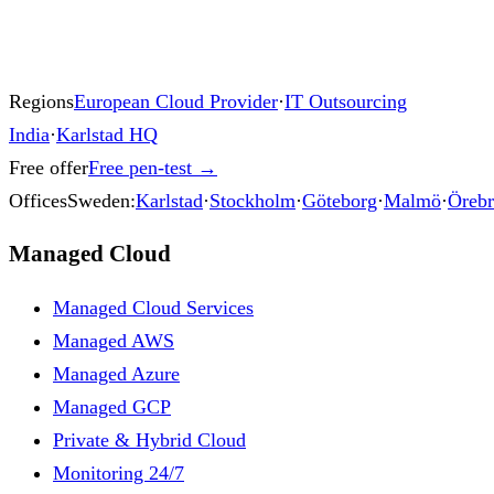
Regions
European Cloud Provider
·
IT Outsourcing
India
·
Karlstad HQ
Free offer
Free pen-test
→
Offices
Sweden:
Karlstad
·
Stockholm
·
Göteborg
·
Malmö
·
Öreb
Managed Cloud
Managed Cloud Services
Managed AWS
Managed Azure
Managed GCP
Private & Hybrid Cloud
Monitoring 24/7