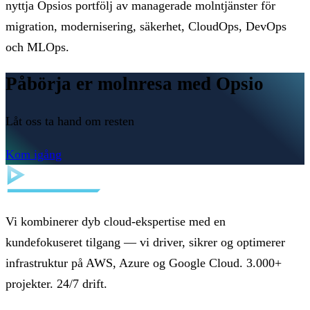
nyttja Opsios portfölj av managerade molntjänster för
migration, modernisering, säkerhet, CloudOps, DevOps
och MLOps.
Påbörja er molnresa med Opsio
Låt oss ta hand om resten
Kom igång
Vi kombinerer dyb cloud-ekspertise med en
kundefokuseret tilgang — vi driver, sikrer og optimerer
infrastruktur på AWS, Azure og Google Cloud. 3.000+
projekter. 24/7 drift.