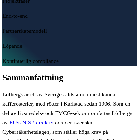
Projektfaser
End-to-end
Partnerskapsmodell
Löpande
Kontinuerlig compliance
Sammanfattning
Löfbergs är ett av Sveriges äldsta och mest kända
kafferosterier, med rötter i Karlstad sedan 1906. Som en
del av livsmedels- och FMCG-sektorn omfattas Löfbergs
av
EU:s NIS2-direktiv
och den svenska
Cybersäkerhetslagen, som ställer höga krav på