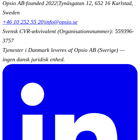
Opsio AB
·
founded 2022
|
Tynäsgatan 12, 652 16 Karlstad,
Sweden
+46 10 252 55 20
|
info@opsio.se
Svensk CVR-ækvivalent (Organisationsnummer): 559396-
3757
Tjenester i Danmark leveres af Opsio AB (Sverige) —
ingen dansk juridisk enhed.