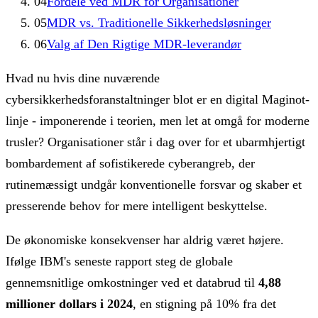
04
Fordele ved MDR for Organisationer
05
MDR vs. Traditionelle Sikkerhedsløsninger
06
Valg af Den Rigtige MDR-leverandør
Hvad nu hvis dine nuværende
cybersikkerhedsforanstaltninger blot er en digital Maginot-
linje - imponerende i teorien, men let at omgå for moderne
trusler? Organisationer står i dag over for et ubarmhjertigt
bombardement af sofistikerede cyberangreb, der
rutinemæssigt undgår konventionelle forsvar og skaber et
presserende behov for mere intelligent beskyttelse.
De økonomiske konsekvenser har aldrig været højere.
Ifølge IBM's seneste rapport steg de globale
gennemsnitlige omkostninger ved et databrud til
4,88
millioner dollars i 2024
, en stigning på 10% fra det