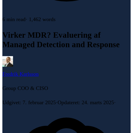
6 min
read
·
1,462
words
Virker MDR? Evaluering af
Managed Detection and Response
Fredrik Karlsson
Group COO & CISO
Udgivet
:
7. februar 2025
·
Opdateret
:
24. marts 2025
·