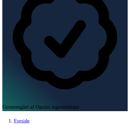
Gennemgået af Opsios ingeniørteam
Forside