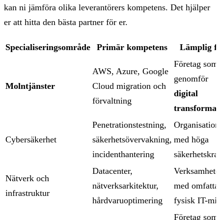
kan ni jämföra olika leverantörers kompetens. Det hjälper
er att hitta den bästa partner för er.
Specialiseringsområde
Primär kompetens
Lämplig f
Företag som
AWS, Azure, Google
genomför
Molntjänster
Cloud migration och
digital
förvaltning
transformat
Penetrationstestning,
Organisation
Cybersäkerhet
säkerhetsövervakning,
med höga
incidenthantering
säkerhetskra
Datacenter,
Verksamhete
Nätverk och
nätverksarkitektur,
med omfatta
infrastruktur
hårdvaruoptimering
fysisk IT-mil
Företag som