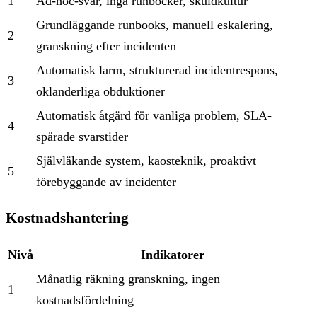
1
Ad-hoc-svar, inga runböcker, skuldkultur
Grundläggande runbooks, manuell eskalering,
2
granskning efter incidenten
Automatisk larm, strukturerad incidentrespons,
3
oklanderliga obduktioner
Automatisk åtgärd för vanliga problem, SLA-
4
spårade svarstider
Självläkande system, kaosteknik, proaktivt
5
förebyggande av incidenter
Kostnadshantering
Nivå
Indikatorer
Månatlig räkning granskning, ingen
1
kostnadsfördelning