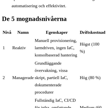
automatisering och effektivitet.
De 5 mognadsnivåerna
Nivå
Namn
Egenskaper
Driftskostnad
Manuell provisionering,
Högst (100
1
Reaktiv
larmdriven, ingen IaC,
%)
konsolbaserad hantering
Grundläggande
övervakning, vissa
2
Managerade
skript, partiell IaC,
Hög (80 %)
dokumenterade
procedurer
Fullständig IaC, CI/CD
för infra, omfattande
Medium (60