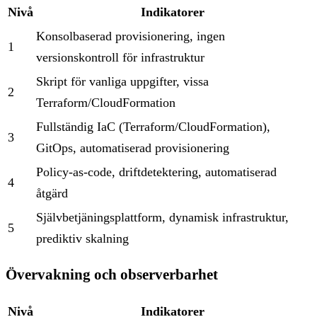
Nivå
Indikatorer
Konsolbaserad provisionering, ingen
1
versionskontroll för infrastruktur
Skript för vanliga uppgifter, vissa
2
Terraform/CloudFormation
Fullständig IaC (Terraform/CloudFormation),
3
GitOps, automatiserad provisionering
Policy-as-code, driftdetektering, automatiserad
4
åtgärd
Självbetjäningsplattform, dynamisk infrastruktur,
5
prediktiv skalning
Övervakning och observerbarhet
Nivå
Indikatorer