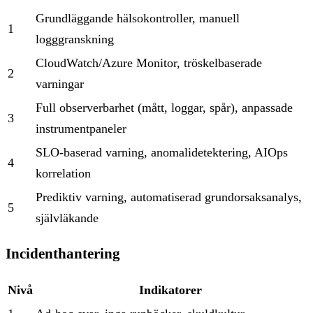
Grundläggande hälsokontroller, manuell
1
logggranskning
CloudWatch/Azure Monitor, tröskelbaserade
2
varningar
Full observerbarhet (mått, loggar, spår), anpassade
3
instrumentpaneler
SLO-baserad varning, anomalidetektering, AIOps
4
korrelation
Prediktiv varning, automatiserad grundorsaksanalys,
5
självläkande
Incidenthantering
Nivå
Indikatorer