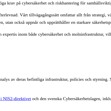
ga krav på cybersäkerhet och riskhantering för samhällsvikt
rlevnad. Vårt tillvägagångssätt omfattar allt från strategi, 
ven, utan också uppnår och upprätthåller en starkare säkerhetsp
 expertis inom både cybersäkerhet och molninfrastruktur, vilk
ys av deras befintliga infrastruktur, policies och styrning. S
i NIS2-direktivet
och den svenska Cybersäkerhetslagen, inklus