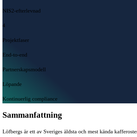
NIS2-efterlevnad
4
Projektfaser
End-to-end
Partnerskapsmodell
Löpande
Kontinuerlig compliance
Sammanfattning
Löfbergs är ett av Sveriges äldsta och mest kända kafferos