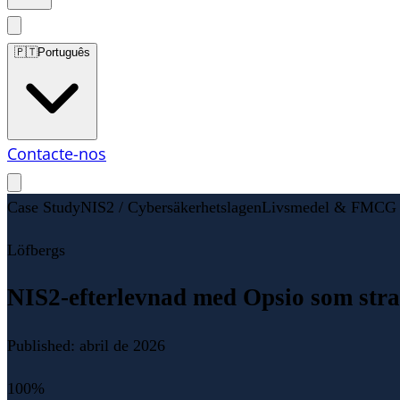
🇵🇹
Português
Contacte-nos
Case Study
NIS2 / Cybersäkerhetslagen
Livsmedel & FMCG
Löfbergs
NIS2-efterlevnad med Opsio som stra
Published:
abril de 2026
100%