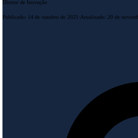
Diretor de Inovação
Publicado
:
14 de outubro de 2025
·
Atualizado
:
20 de novemb