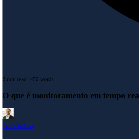
2 min
read
·
450
words
O que é monitoramento em tempo real 
Jacob Stålbro