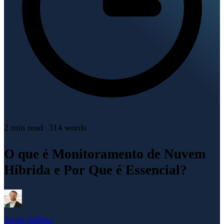
2 min
read
·
314
words
O que é Monitoramento de Nuvem
Híbrida e Por Que é Essencial?
Jacob Stålbro