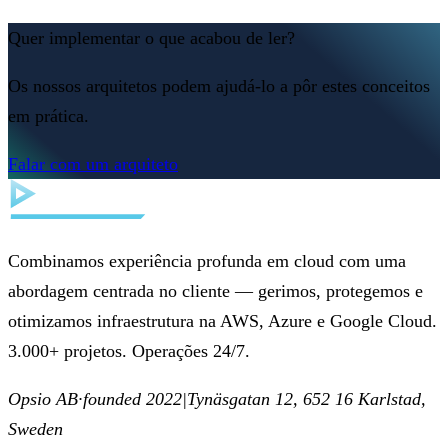
Quer implementar o que acabou de ler?
Os nossos arquitetos podem ajudá-lo a pôr estes conceitos
em prática.
Falar com um arquiteto
Combinamos experiência profunda em cloud com uma
abordagem centrada no cliente — gerimos, protegemos e
otimizamos infraestrutura na AWS, Azure e Google Cloud.
3.000+ projetos. Operações 24/7.
Opsio AB
·
founded 2022
|
Tynäsgatan 12, 652 16 Karlstad,
Sweden