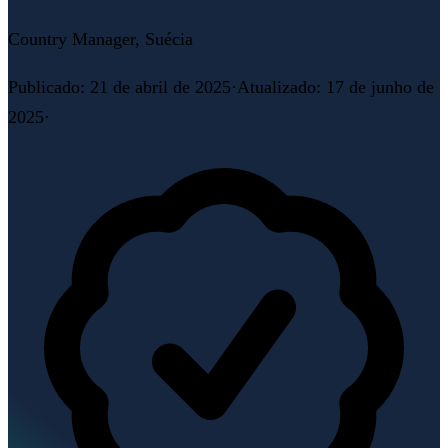
Country Manager, Suécia
Publicado
:
21 de abril de 2025
·
Atualizado
:
17 de junho de
2025
·