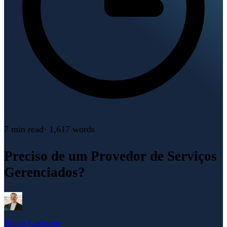
7 min
read
·
1,617
words
Preciso de um Provedor de Serviços
Gerenciados?
Johan Carlsson