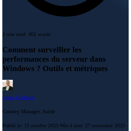
2 min
read
·
402
words
Comment surveiller les
performances du serveur dans
Windows ? Outils et métriques
Johan Carlsson
Country Manager, Suède
Publié le
:
15 octobre 2025
·
Mis à jour
:
27 novembre 2025
·