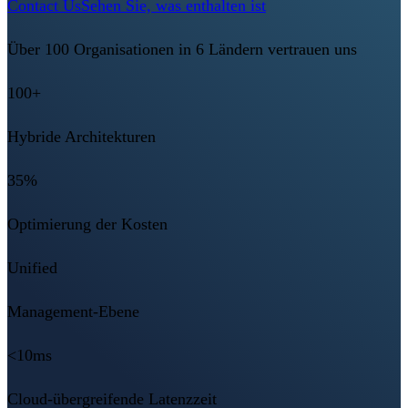
Contact Us
Sehen Sie, was enthalten ist
Über 100 Organisationen in 6 Ländern vertrauen uns
100+
Hybride Architekturen
35%
Optimierung der Kosten
Unified
Management-Ebene
<10ms
Cloud-übergreifende Latenzzeit