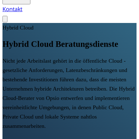
Kontakt
Hybrid Cloud
Hybrid Cloud Beratungsdienste
Nicht jede Arbeitslast gehört in die öffentliche Cloud -
gesetzliche Anforderungen, Latenzbeschränkungen und
bestehende Investitionen führen dazu, dass die meisten
Unternehmen hybride Architekturen betreiben. Die Hybrid
Cloud-Berater von Opsio entwerfen und implementieren
vereinheitlichte Umgebungen, in denen Public Cloud,
Private Cloud und lokale Systeme nahtlos
zusammenarbeiten.