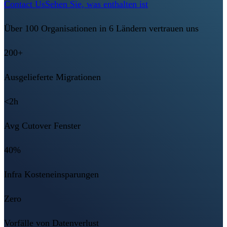
Contact Us
Sehen Sie, was enthalten ist
Über 100 Organisationen in 6 Ländern vertrauen uns
200+
Ausgelieferte Migrationen
<2h
Avg Cutover Fenster
40%
Infra Kosteneinsparungen
Zero
Vorfälle von Datenverlust