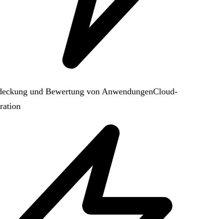
eckung und Bewertung von Anwendungen
Cloud-
ation