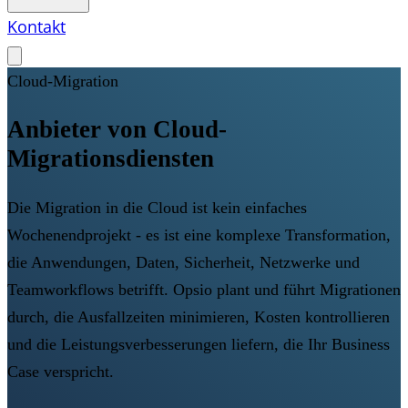
Kontakt
Cloud-Migration
Anbieter von Cloud-
Migrationsdiensten
Die Migration in die Cloud ist kein einfaches
Wochenendprojekt - es ist eine komplexe Transformation,
die Anwendungen, Daten, Sicherheit, Netzwerke und
Teamworkflows betrifft. Opsio plant und führt Migrationen
durch, die Ausfallzeiten minimieren, Kosten kontrollieren
und die Leistungsverbesserungen liefern, die Ihr Business
Case verspricht.