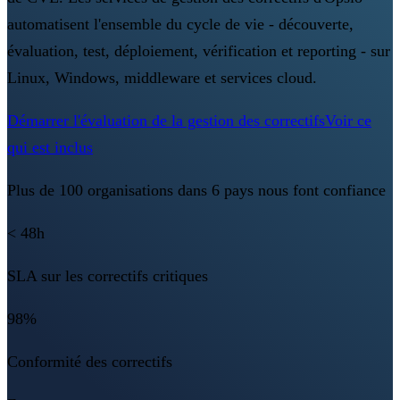
automatisent l'ensemble du cycle de vie - découverte,
évaluation, test, déploiement, vérification et reporting - sur
Linux, Windows, middleware et services cloud.
Démarrer l'évaluation de la gestion des correctifs
Voir ce
qui est inclus
Plus de 100 organisations dans 6 pays nous font confiance
< 48h
SLA sur les correctifs critiques
98%
Conformité des correctifs