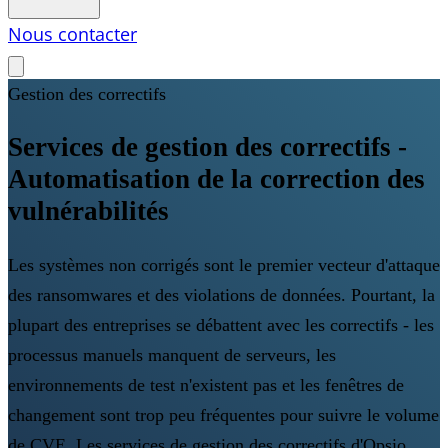
Nous contacter
Gestion des correctifs
Services de gestion des correctifs -
Automatisation de la correction des
vulnérabilités
Les systèmes non corrigés sont le premier vecteur d'attaque
des ransomwares et des violations de données. Pourtant, la
plupart des entreprises se débattent avec les correctifs - les
processus manuels manquent de serveurs, les
environnements de test n'existent pas et les fenêtres de
changement sont trop peu fréquentes pour suivre le volume
de CVE. Les services de gestion des correctifs d'Opsio