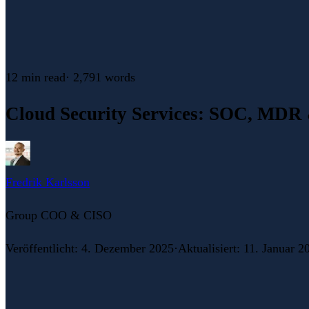
12 min
read
·
2,791
words
Cloud Security Services: SOC, MDR &
Fredrik Karlsson
Group COO & CISO
Veröffentlicht
:
4. Dezember 2025
·
Aktualisiert
:
11. Januar 2