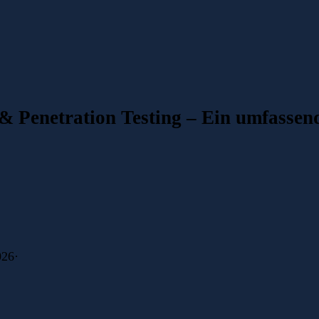
 Penetration Testing – Ein umfassend
026
·