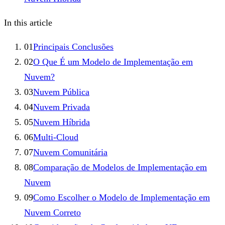
In this article
01
Principais Conclusões
02
O Que É um Modelo de Implementação em
Nuvem?
03
Nuvem Pública
04
Nuvem Privada
05
Nuvem Híbrida
06
Multi-Cloud
07
Nuvem Comunitária
08
Comparação de Modelos de Implementação em
Nuvem
09
Como Escolher o Modelo de Implementação em
Nuvem Correto