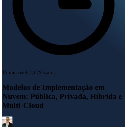
15 min
read
·
3,679
words
Modelos de Implementação em
Nuvem: Pública, Privada, Híbrida e
Multi-Cloud