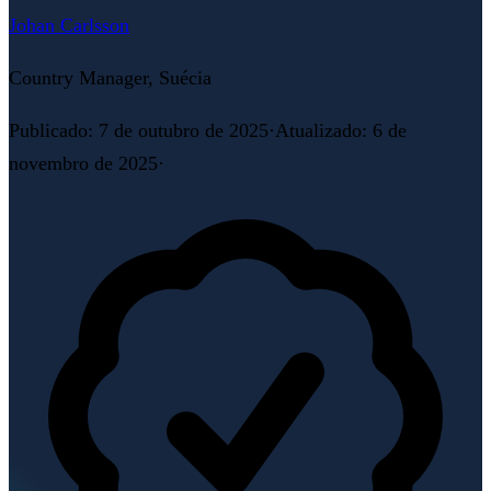
Johan Carlsson
Country Manager, Suécia
Publicado
:
7 de outubro de 2025
·
Atualizado
:
6 de
novembro de 2025
·